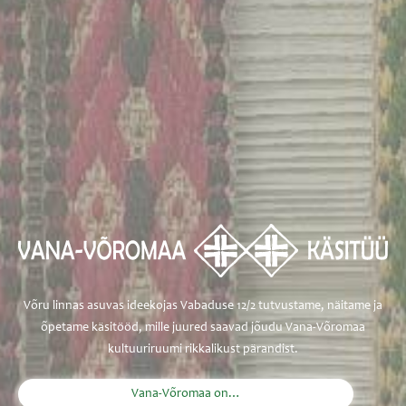
Võru linnas asuvas ideekojas Vabaduse 12/2 tutvustame, näitame ja
õpetame käsitööd, mille juured saavad jõudu Vana-Võromaa
kultuuriruumi rikkalikust pärandist.
Vana-Võromaa on…