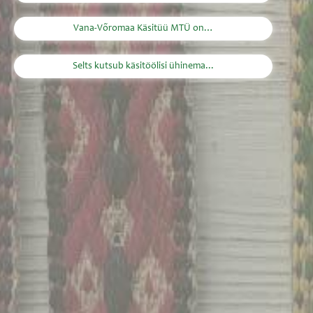
Vana-Võromaa Käsitüü MTÜ on…
Selts kutsub käsitöölisi ühinema...