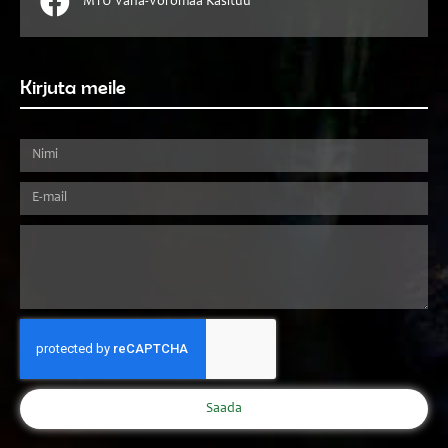
MTÜ Vana-Võromaa Käsitüü
Kirjuta meile
Saada