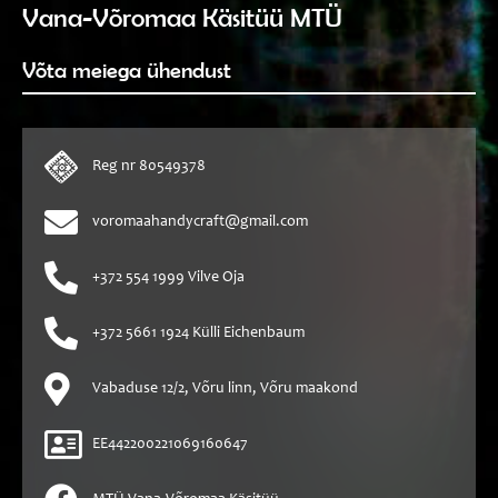
Vana-Võromaa Käsitüü MTÜ
Võta meiega ühendust
Reg nr 80549378
voromaahandycraft@gmail.com
+372 554 1999 Vilve Oja
+372 5661 1924 Külli Eichenbaum
Vabaduse 12/2, Võru linn, Võru maakond
EE442200221069160647