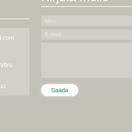
l.com
 Võru
üü
Saada