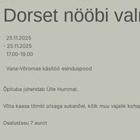
Skip
Dorset nööbi va
to
content
25.11.2025
- 25.11.2025
17.00-19.00
Vana-Võromaa käsitöö esinduspood
Õpituba juhendab Ülle Hummal.
Võta kaasa tömbi otsaga sukanõel, kõik muu vajalik koha
Osalustasu 7 eurot