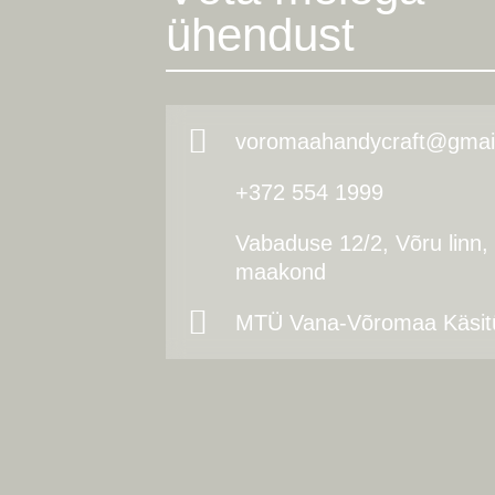
ühendust
voromaahandycraft@gmai
+372 554 1999
Vabaduse 12/2, Võru linn,
maakond
MTÜ Vana-Võromaa Käsit