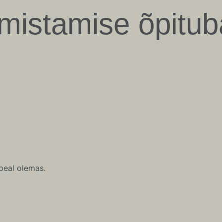
lmistamise õpitub
peal olemas.