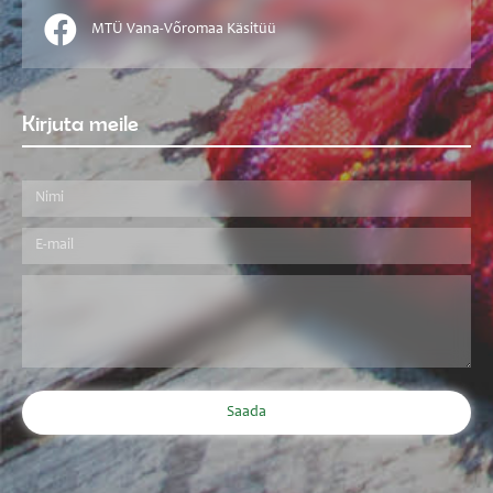
MTÜ Vana-Võromaa Käsitüü
Kirjuta meile
Saada