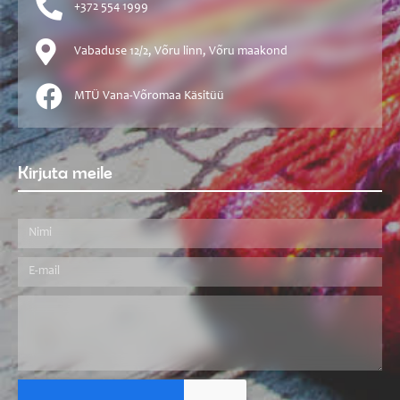
+372 554 1999
Vabaduse 12/2, Võru linn, Võru maakond
MTÜ Vana-Võromaa Käsitüü
Kirjuta meile