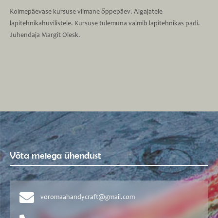
Kolmepäevase kursuse viimane õppepäev. Algajatele
lapitehnikahuvilistele. Kursuse tulemuna valmib lapitehnikas padi.
Juhendaja Margit Olesk.
Võta meiega ühendust
voromaahandycraft@gmail.com