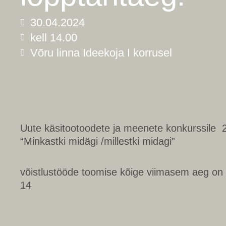
30.04.2024
kell 14.00
Võru linna Ideekoja I korrusel
Uute käsitootoodete ja meenete konkurssile
“Minkastki midägi /millestki midagi”
võistlustööde toomise kõige viimasem aeg on 30
14