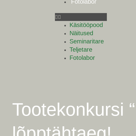
Fotolabor
Käsitööpood
Näitused
Seminaritare
Teljetare
Fotolabor
Tootekonkursi “
lõpptähtaeg!