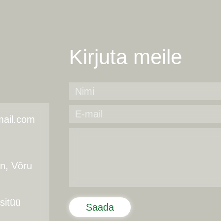
Kirjuta meile
ail.com
nn, Võru
itüü
Saada