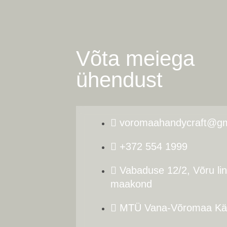
Võta meiega
ühendust
voromaahandycraft@gm
+372 554 1999
Vabaduse 12/2, Võru li
maakond
MTÜ Vana-Võromaa Käs