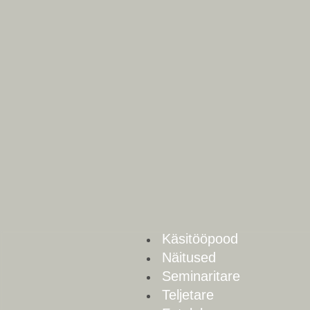
Skip
to
content
Käsitööpood
Näitused
Seminaritare
Teljetare